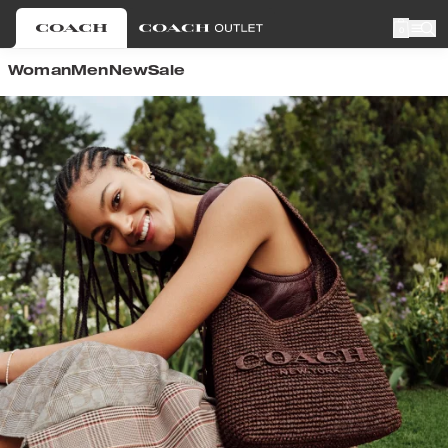
0
Woman
Men
New
Sale
Close