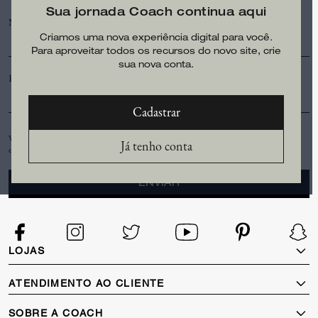
Sua jornada Coach continua aqui
Nome*
Criamos uma nova experiência digital para você.
Para aproveitar todos os recursos do novo site, crie
sua nova conta.
E-mail*
Cadastrar
Você está se inscrevendo para receber e-mails da Coach. Você pode retirar seu e-mail a
Já tenho conta
qualquer momento. Leia nossa
Política de Privacidade
ou
Contate-nos
para mais detalhes.
ENVIAR
LOJAS
Localizador de Lojas
ATENDIMENTO AO CLIENTE
Termos de Privacidade
Minha Conta
SOBRE A COACH