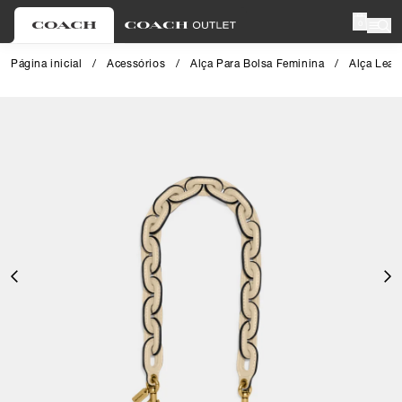
0
Página inicial
/
Acessórios
/
Alça Para Bolsa Feminina
/
Alça Leat
Close