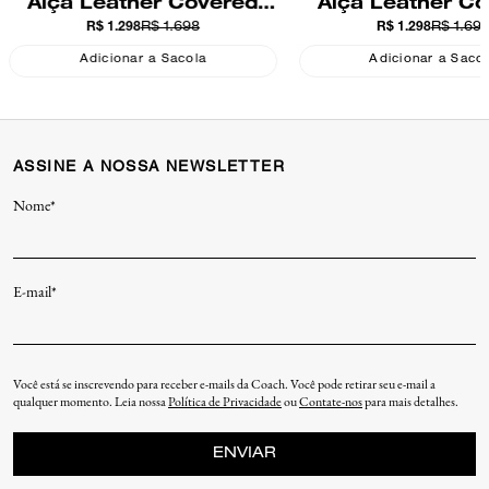
Alça Leather Covered
Alça Leather C
R$ 1.298
R$ 1.698
R$ 1.298
R$ 1.69
Short Chain Coach
Short Chain C
Adicionar a Sacola
Adicionar a Saco
ASSINE A NOSSA NEWSLETTER
Nome*
E-mail*
Você está se inscrevendo para receber e-mails da Coach. Você pode retirar seu e-mail a
qualquer momento. Leia nossa
Política de Privacidade
ou
Contate-nos
para mais detalhes.
ENVIAR