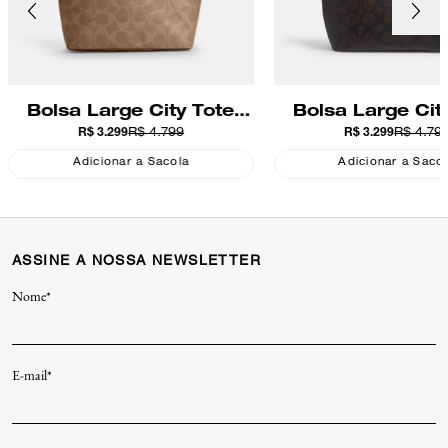
Bolsa Large City Tote
Bolsa Large Cit
R$ 3.299
R$ 4.799
R$ 3.299
R$ 4.79
Maxi Signature Coach
Maxi Signature
Adicionar a Sacola
Adicionar a Saco
ASSINE A NOSSA NEWSLETTER
Nome*
E-mail*