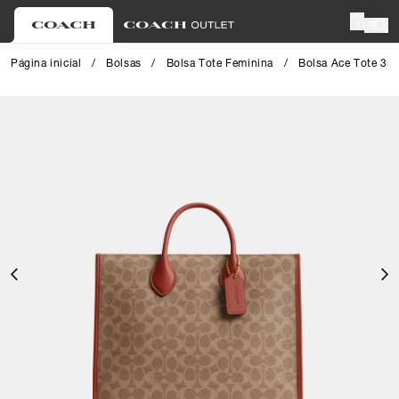
0
Página inicial
/
Bolsas
/
Bolsa Tote Feminina
/
Bolsa Ace Tote 35
Close