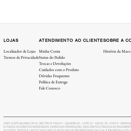
LOJAS
ATENDIMENTO AO CLIENTE
SOBRE A C
Localizador de Lojas
Minha Conta
História da Marc
Termos de Privacidade
Status do Pedido
Trocas e Devoluções
Cuidados com o Produto
Dúvidas Frequentes
Política de Entrega
Fale Conosco
CNPJ 12.879.361/0001-39 I.E.: 082.799.47-4 RUA F – QUADRA XI – LOTE 12 – G01/SL 18 - CIVIT II - SERRA/
© TODOS OS DIREITOS RESERVADOS. EVENTUAIS PROMOÇÕES, DESCONTOS E PRAZOS DE PAGAMENTO
AS FOTOS, TEXTOS E LAYOUT AQUI VEICULADOS SÃO DE PROPRIEDADE DA LOJA. É PROIBIDA A UTI