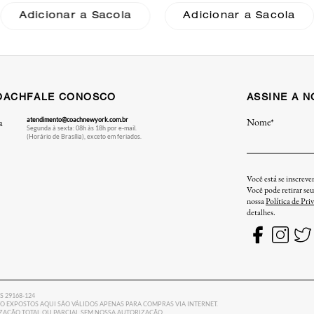
Coach
Coach
Adicionar a Sacola
Adicionar a Sacola
OACH
FALE CONOSCO
ASSINE A 
atendimento@coachnewyork.com.br
Nome*
a
Segunda à sexta: 08h às 18h por e-mail.
(Horário de Brasília), exceto em feriados.
Você está se inscrev
Você pode retirar se
nossa
Política de Pri
detalhes.
ES 29168-124
 EXPOSTOS AQUI SÃO VÁLIDOS APENAS PARA COMPRAS VIA INTERNET.
LIZAÇÃO TOTAL OU PARCIAL SEM NOSSA AUTORIZAÇÃO.