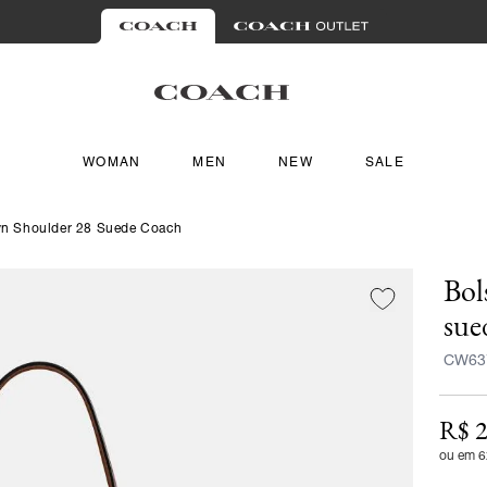
WOMAN
MEN
NEW
SALE
yn Shoulder 28 Suede Coach
Bol
sue
CW63
R$ 2
ou em 6