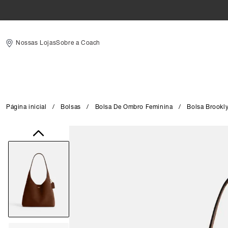
Nossas Lojas
Sobre a Coach
Página inicial
/
Bolsas
/
Bolsa De Ombro Feminina
/
Bolsa Brookl
Close