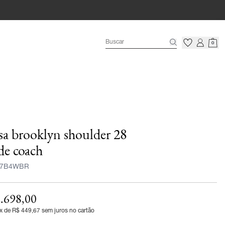
0
sa brooklyn shoulder 28
de coach
7B4WBR
.698,00
x de R$ 449,67 sem juros no cartão