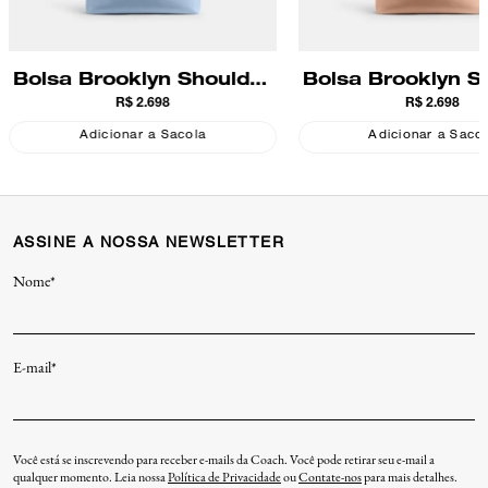
Bolsa Brooklyn Shoulder
Bolsa Brooklyn S
R$ 2.698
R$ 2.698
28 Coach
28 Coach
Adicionar a Sacola
Adicionar a Saco
ASSINE A NOSSA NEWSLETTER
Nome*
E-mail*
Você está se inscrevendo para receber e-mails da Coach. Você pode retirar seu e-mail a
qualquer momento. Leia nossa
Política de Privacidade
ou
Contate-nos
para mais detalhes.