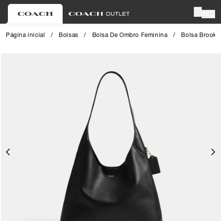
0
Página inicial
/
Bolsas
/
Bolsa De Ombro Feminina
/
Bolsa Brookl
Close