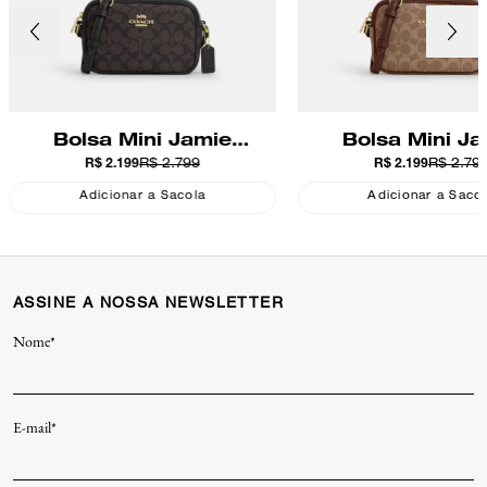
Bolsa Mini Jamie
Bolsa Mini J
R$ 2.199
R$ 2.799
R$ 2.199
R$ 2.79
Camera Signature Coach
Camera Signatur
Adicionar a Sacola
Adicionar a Saco
ASSINE A NOSSA NEWSLETTER
Nome*
E-mail*