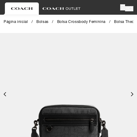
0
Página inicial
/
Bolsas
/
Bolsa Crossbody Feminina
/
Bolsa Theo 
Close