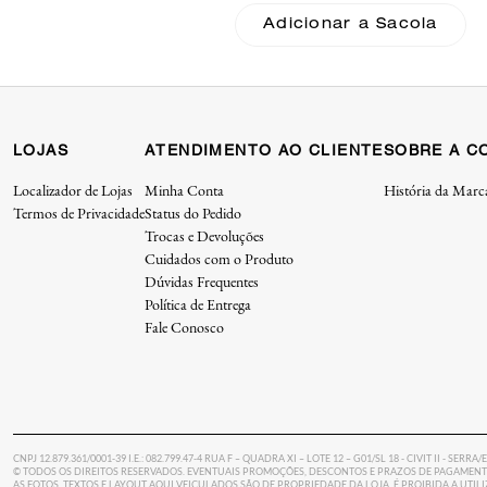
Adicionar a Sacola
Adicionar a Sacola
LOJAS
ATENDIMENTO AO CLIENTE
SOBRE A C
Localizador de Lojas
Minha Conta
História da Marc
Termos de Privacidade
Status do Pedido
Trocas e Devoluções
Cuidados com o Produto
Dúvidas Frequentes
Política de Entrega
Fale Conosco
CNPJ 12.879.361/0001-39 I.E.: 082.799.47-4 RUA F – QUADRA XI – LOTE 12 – G01/SL 18 - CIVIT II - SERRA/
© TODOS OS DIREITOS RESERVADOS. EVENTUAIS PROMOÇÕES, DESCONTOS E PRAZOS DE PAGAMENTO
AS FOTOS, TEXTOS E LAYOUT AQUI VEICULADOS SÃO DE PROPRIEDADE DA LOJA. É PROIBIDA A UTI