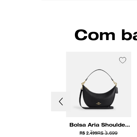
Com ba
olsa Cargo Shoulder
Bolsa Aria Shoulder
Coach
Coach
R$ 3.298
R$ 2.499
R$ 3.699