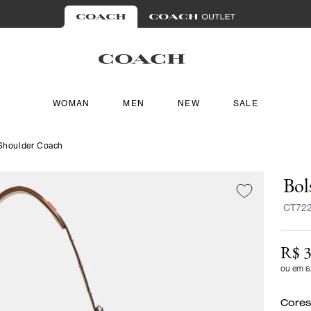
WOMAN
MEN
NEW
SALE
Shoulder Coach
Bol
CT72
R$ 3
ou em 6
Cores