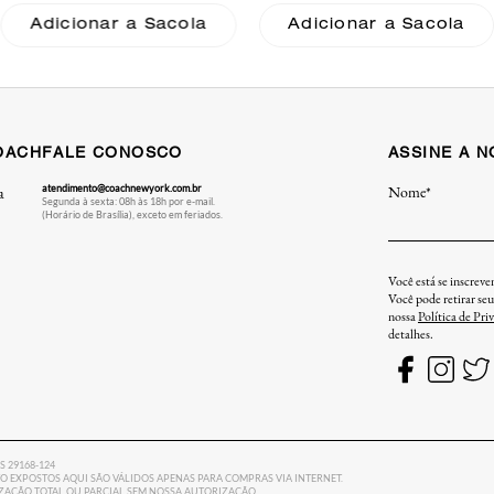
Adicionar a Sacola
Adicionar a Sacola
OACH
FALE CONOSCO
ASSINE A 
atendimento@coachnewyork.com.br
Nome*
a
Segunda à sexta: 08h às 18h por e-mail.
(Horário de Brasília), exceto em feriados.
Você está se inscrev
Você pode retirar se
nossa
Política de Pri
detalhes.
ES 29168-124
 EXPOSTOS AQUI SÃO VÁLIDOS APENAS PARA COMPRAS VIA INTERNET.
LIZAÇÃO TOTAL OU PARCIAL SEM NOSSA AUTORIZAÇÃO.