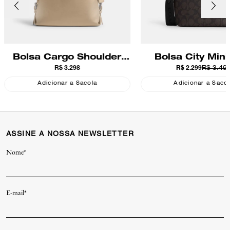
Bolsa Cargo Shoulder
Bolsa City Mini
R$ 3.298
R$ 2.299
R$ 3.49
Coach
Signature Co
Adicionar a Sacola
Adicionar a Saco
ASSINE A NOSSA NEWSLETTER
Nome*
E-mail*