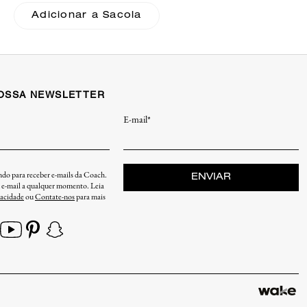
With Quilting Coach
Adicionar a Sacola
NOSSA NEWSLETTER
E-mail*
endo para receber e-mails da Coach.
ENVIAR
u e-mail a qualquer momento. Leia
vacidade
ou
Contate-nos
para mais