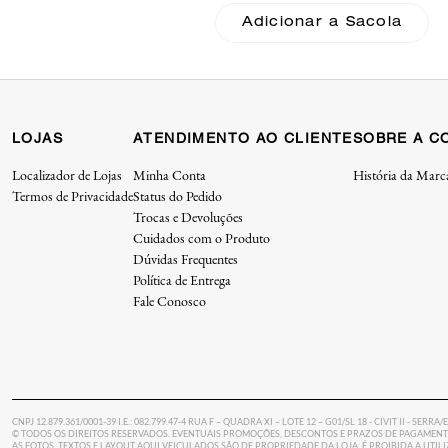
With Quilting Coach
Adicionar a Sacola
LOJAS
ATENDIMENTO AO CLIENTE
SOBRE A C
Localizador de Lojas
Minha Conta
História da Marc
Termos de Privacidade
Status do Pedido
Trocas e Devoluções
Cuidados com o Produto
Dúvidas Frequentes
Política de Entrega
Fale Conosco
CNPJ 12.879.361/0001-39 I.E.: 082.799.47-4 RUA F – QUADRA XI – LOTE 12 – G01/SL 18 - CIVIT II - SERRA/
© TODOS OS DIREITOS RESERVADOS. EVENTUAIS PROMOÇÕES, DESCONTOS E PRAZOS DE PAGAMENTO
AS FOTOS, TEXTOS E LAYOUT AQUI VEICULADOS SÃO DE PROPRIEDADE DA LOJA. É PROIBIDA A UTI