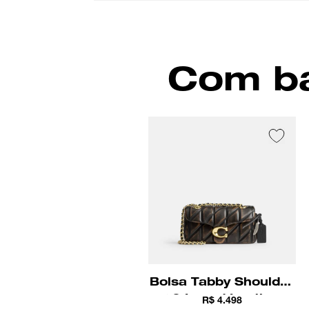
Com ba
Bolsa Tabby Shoulder
20 Loved Leather
R$ 4.498