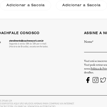
Coach
Suede Coach
Adicionar a Sacola
Adicionar a Sacola
OACH
FALE CONOSCO
ASSINE A 
atendimento@coachnewyork.com.br
Nome*
a
Segunda à sexta: 08h às 18h por e-mail.
(Horário de Brasília), exceto em feriados.
Você está se inscrev
Você pode retirar se
nossa
Política de Pri
detalhes.
ES 29168-124
 EXPOSTOS AQUI SÃO VÁLIDOS APENAS PARA COMPRAS VIA INTERNET.
LIZAÇÃO TOTAL OU PARCIAL SEM NOSSA AUTORIZAÇÃO.