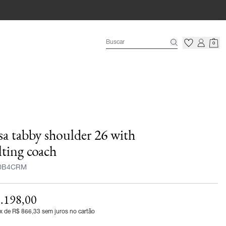
0
sa tabby shoulder 26 with
lting coach
0B4CRM
.198,00
x de R$ 866,33 sem juros no cartão