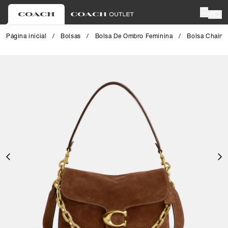
0
Página inicial
/
Bolsas
/
Bolsa De Ombro Feminina
/
Bolsa Chain 
Close