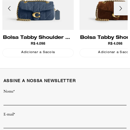
Bolsa Tabby Shoulder 20
Bolsa Tabby Shou
R$ 4.098
R$ 4.098
Suede Quilting Coach
With Quilting 
Coach
Adicionar a Sacola
Adicionar a Saco
ASSINE A NOSSA NEWSLETTER
Nome*
E-mail*