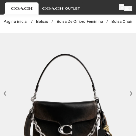
0
Página inicial
/
Bolsas
/
Bolsa De Ombro Feminina
/
Bolsa Chain 
Close