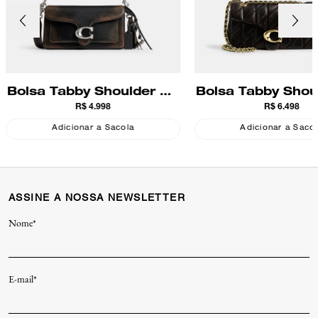
Bolsa Tabby Shoulder 26
Bolsa Tabby Shou
R$ 4.998
R$ 6.498
Loved Leather Coach
Loved Leather
Quilting Coa
Adicionar a Sacola
Adicionar a Saco
ASSINE A NOSSA NEWSLETTER
Nome*
E-mail*