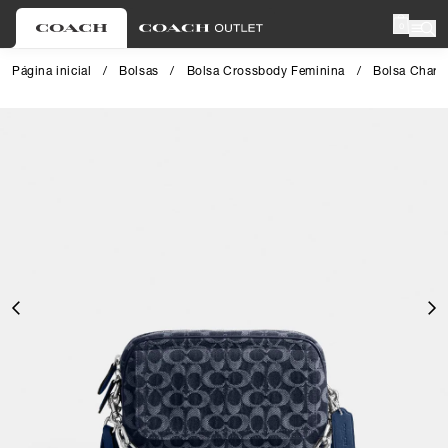
0
Página inicial
/
Bolsas
/
Bolsa Crossbody Feminina
/
Bolsa Chart
Close