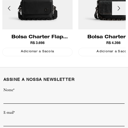
Bolsa Charter Flap
Bolsa Charter 
R$ 3.698
R$ 4.398
Crossbody 24 Coach
Crossbody 24 
Adicionar a Sacola
Adicionar a Saco
ASSINE A NOSSA NEWSLETTER
Nome*
E-mail*