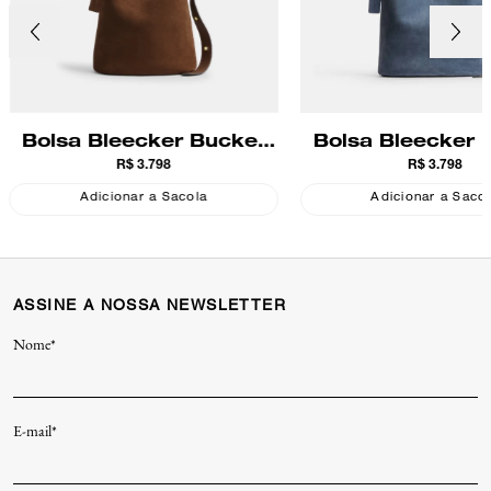
Bolsa Bleecker Bucket
Bolsa Bleecker 
R$ 3.798
R$ 3.798
Suede Coach
Suede Coa
Adicionar a Sacola
Adicionar a Saco
ASSINE A NOSSA NEWSLETTER
Nome*
E-mail*