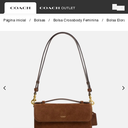
0
Página inicial
/
Bolsas
/
Bolsa Crossbody Feminina
/
Bolsa Elora
Close