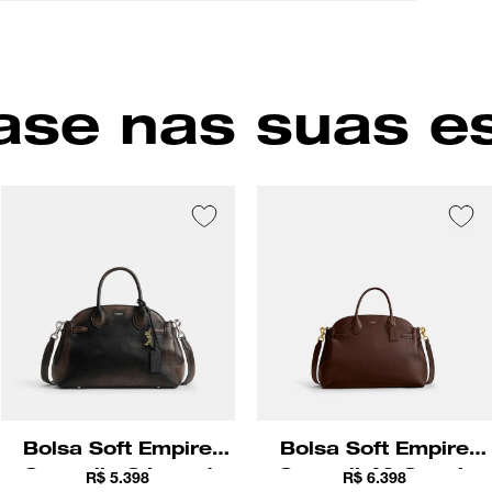
um inte
essencia
internas
espaço e
se nas suas e
Bolsa Soft Empire
Bolsa Soft Empire
Carryall 28 Loved
Carryall 40 Coach
R$ 5.398
R$ 6.398