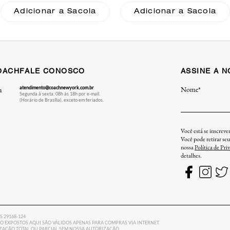
Leather Coach
Adicionar a Sacola
Adicionar a Sacola
OACH
FALE CONOSCO
ASSINE A 
atendimento@coachnewyork.com.br
Nome*
a
Segunda à sexta: 08h às 18h por e-mail.
(Horário de Brasília), exceto em feriados.
Você está se inscrev
Você pode retirar se
nossa
Política de Pri
detalhes.
ES 29168-124
 EXPOSTOS AQUI SÃO VÁLIDOS APENAS PARA COMPRAS VIA INTERNET.
LIZAÇÃO TOTAL OU PARCIAL SEM NOSSA AUTORIZAÇÃO.