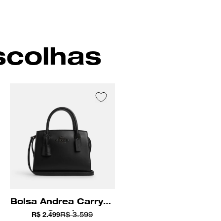
rior espaçoso com um bolso multifuncional para guardar pequenos itens
is e um mosquetão para prender um chaveiro ou bolsa. É finalizada com fivelas
 para expandir os reforços laterais quando você precisa de um pouco mais de
 alças longas e finas que se encaixam perfeitamente no ombro.
scolhas
Bolsa Andrea Carryall
Coach
R$ 2.499
R$ 3.599