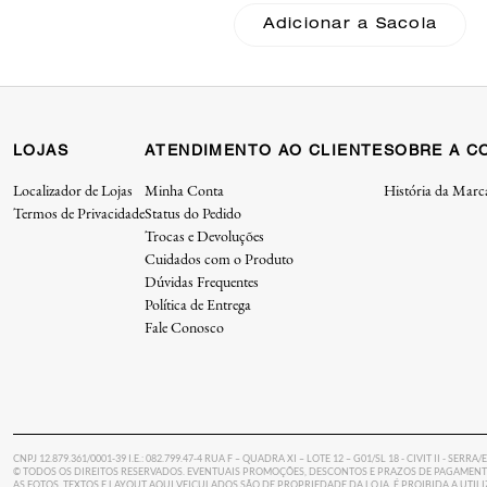
Adicionar a Sacola
LOJAS
ATENDIMENTO AO CLIENTE
SOBRE A C
Localizador de Lojas
Minha Conta
História da Marc
Termos de Privacidade
Status do Pedido
Trocas e Devoluções
Cuidados com o Produto
Dúvidas Frequentes
Política de Entrega
Fale Conosco
CNPJ 12.879.361/0001-39 I.E.: 082.799.47-4 RUA F – QUADRA XI – LOTE 12 – G01/SL 18 - CIVIT II - SERRA/
© TODOS OS DIREITOS RESERVADOS. EVENTUAIS PROMOÇÕES, DESCONTOS E PRAZOS DE PAGAMENTO
AS FOTOS, TEXTOS E LAYOUT AQUI VEICULADOS SÃO DE PROPRIEDADE DA LOJA. É PROIBIDA A UTI