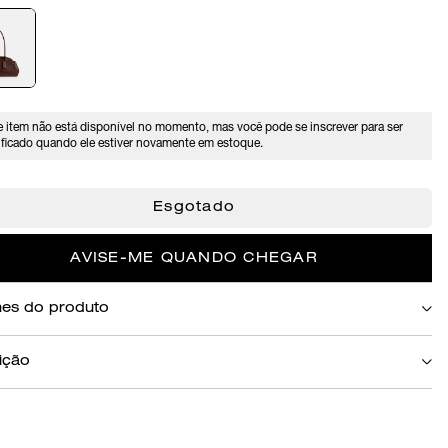
e item não está disponível no momento, mas você pode se inscrever para ser
ificado quando ele estiver novamente em estoque.
Esgotado
AVISE-ME QUANDO CHEGAR
hes do produto
Marrom Escuro
ição
ueta de inspiração vintage, nossa Empire Carryall foi projetada com um estado
ito e atitude de Nova York. Feita de couro macio que é polido para uma sensação
 e esmaltado para um acabamento de alto brilho, o alongado modelo 34 apresenta