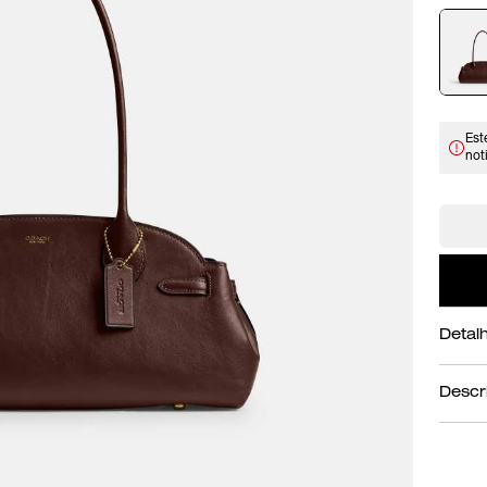
Est
not
Detal
Cor
Descr
Uma silh
de espír
luxuosa