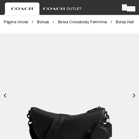
0
Página inicial
/
Bolsas
/
Bolsa Crossbody Feminina
/
Bolsa Hall S
Close