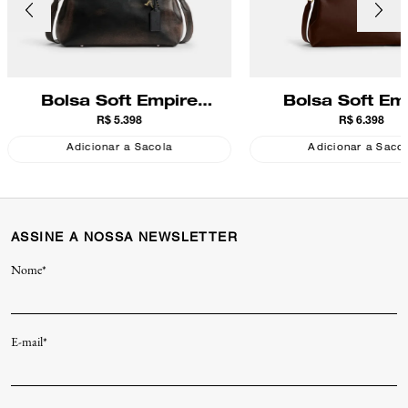
Bolsa Soft Empire
Bolsa Soft Em
R$ 5.398
R$ 6.398
Carryall 28 Loved
Carryall 40 C
Leather Coach
Adicionar a Sacola
Adicionar a Saco
ASSINE A NOSSA NEWSLETTER
Nome*
E-mail*