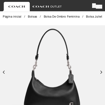
0
Página inicial
/
Bolsas
/
Bolsa De Ombro Feminina
/
Bolsa Juliet
Close