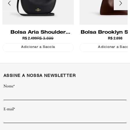
Bolsa Aria Shoulder
Bolsa Brooklyn S
R$ 2.499
R$ 3.699
R$ 2.698
Coach
28 Coach
Adicionar a Sacola
Adicionar a Saco
ASSINE A NOSSA NEWSLETTER
Nome*
E-mail*