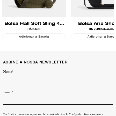
Bolsa Hall Soft Sling 45
Bolsa Aria Sho
R$ 2.698
R$ 2.499
R$ 3.69
Signature Jacquard
Coach
Coach
Adicionar a Sacola
Adicionar a Saco
ASSINE A NOSSA NEWSLETTER
Nome*
E-mail*
Você está se inscrevendo para receber e-mails da Coach. Você pode retirar seu e-mail a