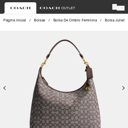
0
Página inicial
/
Bolsas
/
Bolsa De Ombro Feminina
/
Bolsa Juliet
Close