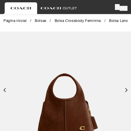
0
Página inicial
/
Bolsas
/
Bolsa Crossbody Feminina
/
Bolsa Lana 
Close