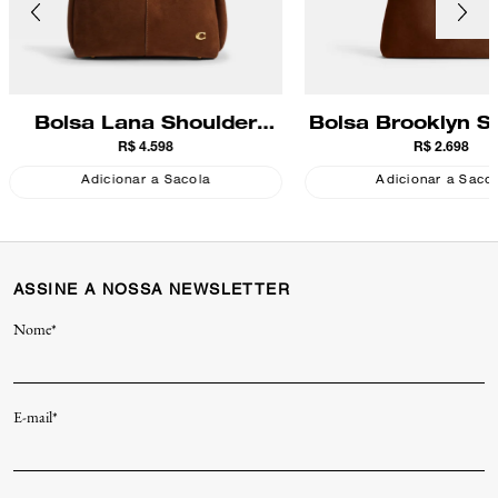
Bolsa Lana Shoulder
Bolsa Brooklyn S
R$ 4.598
R$ 2.698
Suede Coach
28 Suede Co
Adicionar a Sacola
Adicionar a Saco
ASSINE A NOSSA NEWSLETTER
Nome*
E-mail*