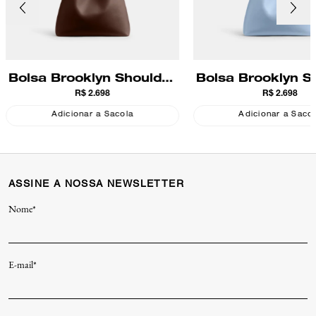
Bolsa Brooklyn Shoulder
Bolsa Brooklyn S
R$ 2.698
R$ 2.698
28 Coach
28 Coach
Adicionar a Sacola
Adicionar a Saco
ASSINE A NOSSA NEWSLETTER
Nome*
E-mail*