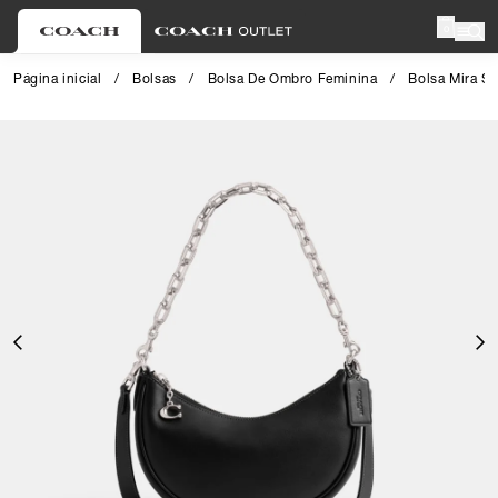
0
Página inicial
/
Bolsas
/
Bolsa De Ombro Feminina
/
Bolsa Mira S
Close