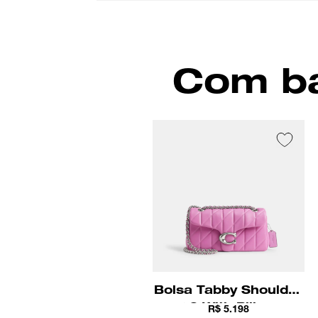
Com ba
Bolsa Tabby Shoulder
26 With Pillow
R$ 5.198