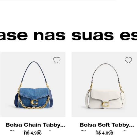
ou na tr
Fech
Comp
Cor
se nas suas e
Bolsa Chain Tabby
Bolsa Soft Tabby
Shoulder Denim
Shoulder Coach
R$ 4.998
R$ 4.098