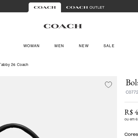
WOMAN
MEN
NEW
SALE
 Tabby 26 Coach
Bol
C077
R$ 4
ou em 6
Cores