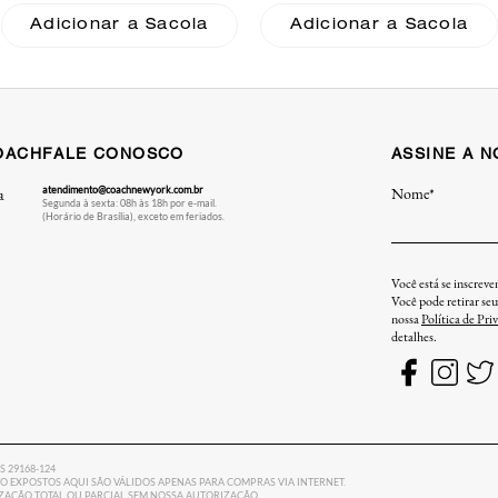
Coach
Adicionar a Sacola
Adicionar a Sacola
OACH
FALE CONOSCO
ASSINE A 
atendimento@coachnewyork.com.br
Nome*
a
Segunda à sexta: 08h às 18h por e-mail.
(Horário de Brasília), exceto em feriados.
Você está se inscrev
Você pode retirar se
nossa
Política de Pri
detalhes.
ES 29168-124
 EXPOSTOS AQUI SÃO VÁLIDOS APENAS PARA COMPRAS VIA INTERNET.
LIZAÇÃO TOTAL OU PARCIAL SEM NOSSA AUTORIZAÇÃO.