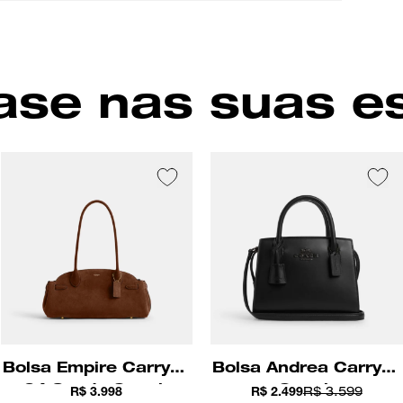
macio, 
compart
Fech
interno 
Comp
internas
pelas al
Carac
se nas suas e
Cor
Bolsa Empire Carryall
Bolsa Andrea Carryall
34 Suede Coach
Coach
R$ 3.998
R$ 2.499
R$ 3.599