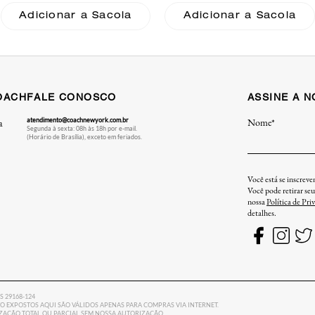
Adicionar a Sacola
Adicionar a Sacola
OACH
FALE CONOSCO
ASSINE A 
atendimento@coachnewyork.com.br
Nome*
a
Segunda à sexta: 08h às 18h por e-mail.
(Horário de Brasília), exceto em feriados.
Você está se inscrev
Você pode retirar se
nossa
Política de Pri
detalhes.
ES 29168-124
 EXPOSTOS AQUI SÃO VÁLIDOS APENAS PARA COMPRAS VIA INTERNET.
LIZAÇÃO TOTAL OU PARCIAL SEM NOSSA AUTORIZAÇÃO.