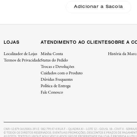
Leather Coach
Adicionar a Sacola
LOJAS
ATENDIMENTO AO CLIENTE
SOBRE A C
Localizador de Lojas
Minha Conta
História da Marc
Termos de Privacidade
Status do Pedido
Trocas e Devoluções
Cuidados com o Produto
Dúvidas Frequentes
Política de Entrega
Fale Conosco
CNPJ 12.879.361/0001-39 I.E.: 082.799.47-4 RUA F – QUADRA XI – LOTE 12 – G01/SL 18 - CIVIT II - SERRA/
© TODOS OS DIREITOS RESERVADOS. EVENTUAIS PROMOÇÕES, DESCONTOS E PRAZOS DE PAGAMENTO
AS FOTOS, TEXTOS E LAYOUT AQUI VEICULADOS SÃO DE PROPRIEDADE DA LOJA. É PROIBIDA A UTI