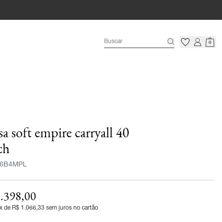
0
sa soft empire carryall 40
ch
6B4MPL
.398,00
x de R$ 1.066,33 sem juros no cartão