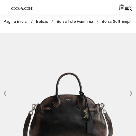
0
Página inicial
/
Bolsas
/
Bolsa Tote Feminina
/
Bolsa Soft Empire 
Close