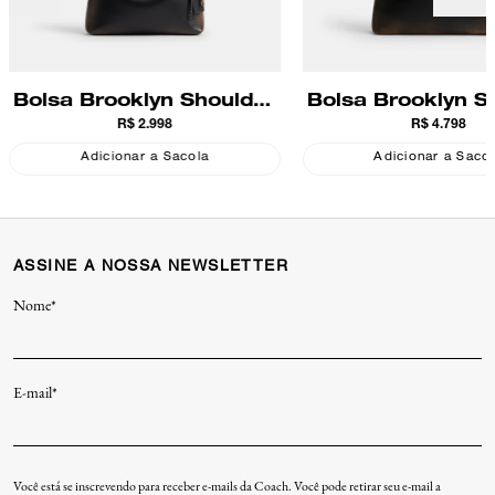
Bolsa Brooklyn Shoulder
Bolsa Brooklyn S
R$ 2.998
R$ 4.798
28 Loved Leather Coach
39 Loved Leathe
Adicionar a Sacola
Adicionar a Saco
ASSINE A NOSSA NEWSLETTER
Nome*
E-mail*
Você está se inscrevendo para receber e-mails da Coach. Você pode retirar seu e-mail a