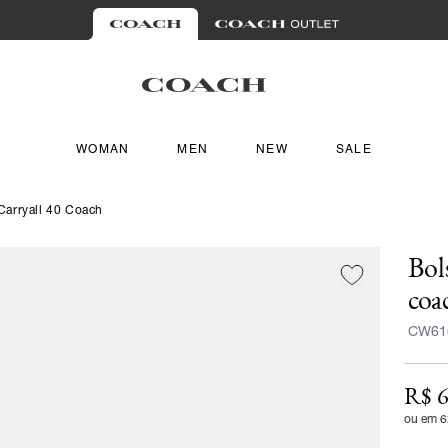
WOMAN
MEN
NEW
SALE
Carryall 40 Coach
Bol
coa
CW61
R$ 6
ou em 6