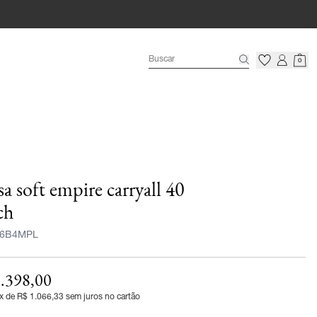
0
sa soft empire carryall 40
ch
6B4MPL
.398,00
x de R$ 1.066,33 sem juros no cartão