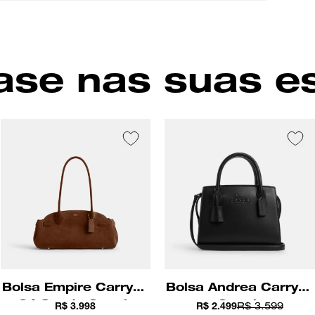
macio, 
compart
Fech
interno 
Comp
internas
pelas al
Carac
se nas suas e
Cor
Bolsa Empire Carryall
Bolsa Andrea Carryall
34 Suede Coach
Coach
R$ 3.998
R$ 2.499
R$ 3.599