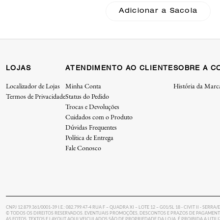
Leather Coach
Adicionar a Sacola
LOJAS
ATENDIMENTO AO CLIENTE
SOBRE A C
Localizador de Lojas
Minha Conta
História da Marc
Termos de Privacidade
Status do Pedido
Trocas e Devoluções
Cuidados com o Produto
Dúvidas Frequentes
Política de Entrega
Fale Conosco
CNPJ 12.879.361/0001-39 I.E.: 082.799.47-4 RUA F – QUADRA XI – LOTE 12 – G01/SL 18 - CIVIT II - SERRA/
© TODOS OS DIREITOS RESERVADOS. EVENTUAIS PROMOÇÕES, DESCONTOS E PRAZOS DE PAGAMENTO
AS FOTOS, TEXTOS E LAYOUT AQUI VEICULADOS SÃO DE PROPRIEDADE DA LOJA. É PROIBIDA A UTI