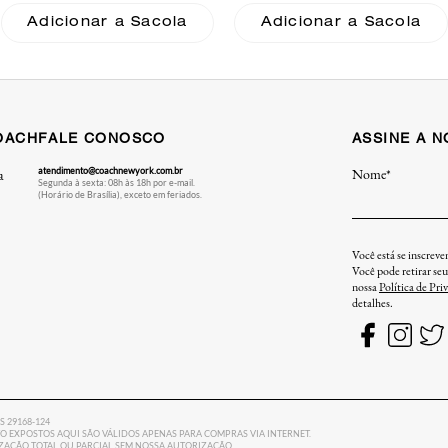
Adicionar a Sacola
Adicionar a Sacola
OACH
FALE CONOSCO
ASSINE A 
atendimento@coachnewyork.com.br
Nome*
a
Segunda à sexta: 08h às 18h por e-mail.
(Horário de Brasília), exceto em feriados.
Você está se inscrev
Você pode retirar se
nossa
Política de Pri
detalhes.
ES 29168-124
 EXPOSTOS AQUI SÃO VÁLIDOS APENAS PARA COMPRAS VIA INTERNET.
LIZAÇÃO TOTAL OU PARCIAL SEM NOSSA AUTORIZAÇÃO.