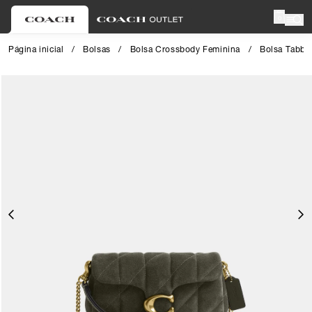
0
Página inicial
/
Bolsas
/
Bolsa Crossbody Feminina
/
Bolsa Tabby
Close