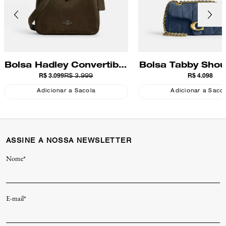
Bolsa Hadley Convertible
Bolsa Tabby Shou
R$ 3.099
R$ 3.999
R$ 4.098
Crossbody Suede Coach
Suede Quilting
Adicionar a Sacola
Adicionar a Saco
ASSINE A NOSSA NEWSLETTER
Nome*
E-mail*