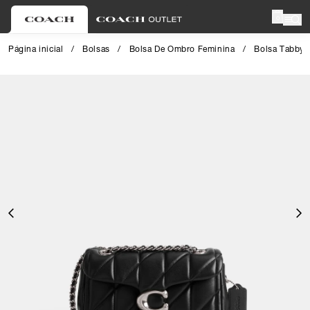
0
Página inicial
/
Bolsas
/
Bolsa De Ombro Feminina
/
Bolsa Tabby 
Close