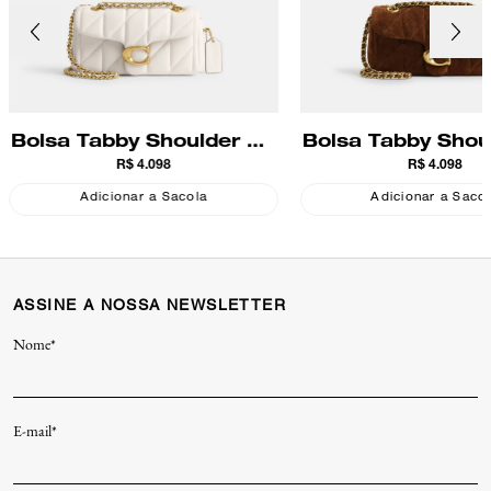
Bolsa Tabby Shoulder 20
Bolsa Tabby Shou
R$ 4.098
R$ 4.098
With Quilting Coach
With Quilting 
Coach
Adicionar a Sacola
Adicionar a Saco
ASSINE A NOSSA NEWSLETTER
Nome*
E-mail*