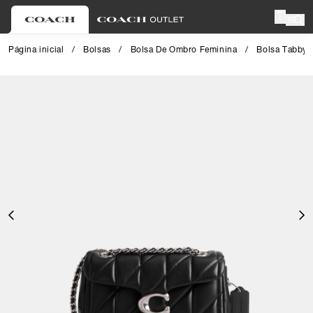
0
Página inicial
/
Bolsas
/
Bolsa De Ombro Feminina
/
Bolsa Tabby 
Close