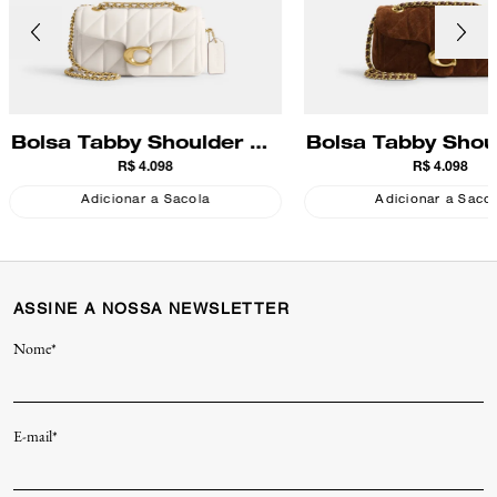
Bolsa Tabby Shoulder 20
Bolsa Tabby Shou
R$ 4.098
R$ 4.098
With Quilting Coach
With Quilting 
Coach
Adicionar a Sacola
Adicionar a Saco
ASSINE A NOSSA NEWSLETTER
Nome*
E-mail*