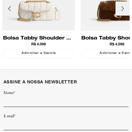
Bolsa Tabby Shoulder 20
Bolsa Tabby Shou
R$ 4.098
R$ 4.098
With Quilting Coach
With Quilting 
Coach
Adicionar a Sacola
Adicionar a Saco
ASSINE A NOSSA NEWSLETTER
Nome*
E-mail*