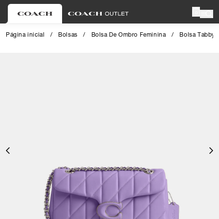
0
Página inicial
/
Bolsas
/
Bolsa De Ombro Feminina
/
Bolsa Tabby 
Close