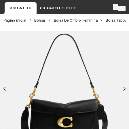
0
Página inicial
/
Bolsas
/
Bolsa De Ombro Feminina
/
Bolsa Tabby 
Close