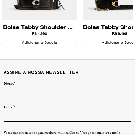
Bolsa Tabby Shoulder 26
Bolsa Tabby Shou
R$ 4.998
R$ 6.498
Loved Leather Coach
Loved Leather
Quilting Coa
Adicionar a Sacola
Adicionar a Saco
ASSINE A NOSSA NEWSLETTER
Nome*
E-mail*
Você está se inscrevendo para receber e-mails da Coach. Você pode retirar seu e-mail a