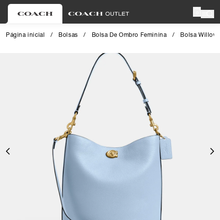
0
Página inicial
/
Bolsas
/
Bolsa De Ombro Feminina
/
Bolsa Willow
Close