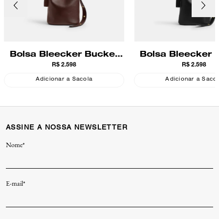
Bolsa Bleecker Bucket
Bolsa Bleecker 
R$ 2.598
R$ 2.598
21 Coach
21 Coach
Adicionar a Sacola
Adicionar a Saco
ASSINE A NOSSA NEWSLETTER
Nome*
E-mail*