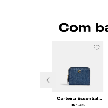
Com ba
Carteira Double
Carteira Essential
Billfold Coach
Billfold Denim Coach
R$ 1.198
R$ 1.398