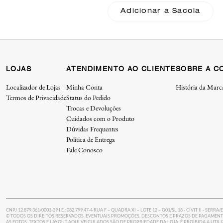
Adicionar a Sacola
Adicionar a Sacola
LOJAS
ATENDIMENTO AO CLIENTE
SOBRE A C
Localizador de Lojas
Minha Conta
História da Marc
Termos de Privacidade
Status do Pedido
Trocas e Devoluções
Cuidados com o Produto
Dúvidas Frequentes
Política de Entrega
Fale Conosco
CNPJ 12.879.361/0001-39 I.E.: 082.799.47-4 RUA F – QUADRA XI – LOTE 12 – G01/SL 18 - CIVIT II - SERRA/
© TODOS OS DIREITOS RESERVADOS. EVENTUAIS PROMOÇÕES, DESCONTOS E PRAZOS DE PAGAMENTO
AS FOTOS, TEXTOS E LAYOUT AQUI VEICULADOS SÃO DE PROPRIEDADE DA LOJA. É PROIBIDA A UTI