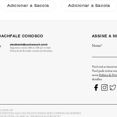
Adicionar a Sacola
Adicionar a Sacola
OACH
FALE CONOSCO
ASSINE A 
atendimento@coachnewyork.com.br
Nome*
a
Segunda à sexta: 08h às 18h por e-mail.
(Horário de Brasília), exceto em feriados.
Você está se inscrev
Você pode retirar se
nossa
Política de Pri
detalhes.
ES 29168-124
 EXPOSTOS AQUI SÃO VÁLIDOS APENAS PARA COMPRAS VIA INTERNET.
LIZAÇÃO TOTAL OU PARCIAL SEM NOSSA AUTORIZAÇÃO.