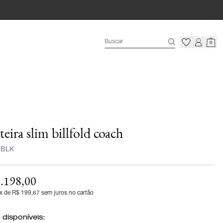
0
teira slim billfold coach
7BLK
.198,00
x de R$ 199,67 sem juros no cartão
 disponíveis: