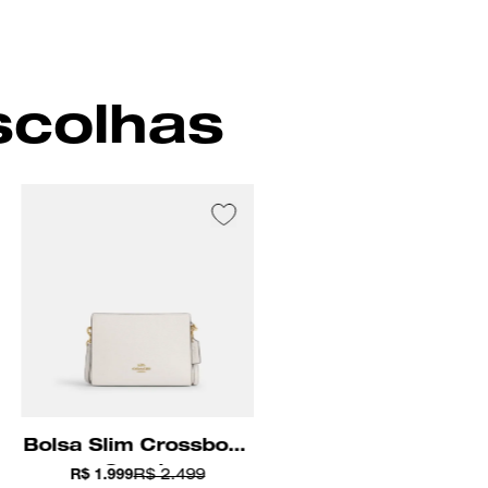
Preto
scolhas
Bolsa Slim Crossbody
Coach
R$ 1.999
R$ 2.499