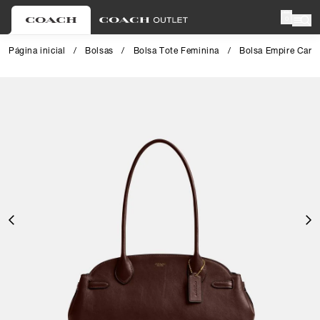
0
Página inicial
/
Bolsas
/
Bolsa Tote Feminina
/
Bolsa Empire Carry
Close