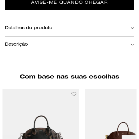
AVISE-ME QUANDO CHEGAR
Detalhes do produto
Marrom Escuro
Cor
Descrição
Uma silhueta de inspiração vintage, nossa Empire Carryall foi projetada com
um estado de espírito e atitude de Nova York. Feita de couro macio que é
polido para uma sensação luxuosa e esmaltado para um acabamento de alto
brilho, o alongado modelo 34 apresenta um interior espaçoso com um bolso
Com base nas suas escolhas
multifuncional para guardar pequenos itens essenciais e um mosquetão para
prender um chaveiro ou bolsa. É finalizada com fivelas internas para expandir
os reforços laterais quando você precisa de um pouco mais de espaço e alças
longas e finas que se encaixam perfeitamente no ombro.