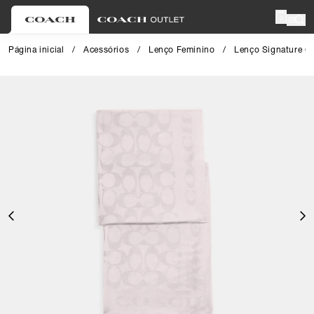
0
Página inicial
/
Acessórios
/
Lenço Feminino
/
Lenço Signature C
Close