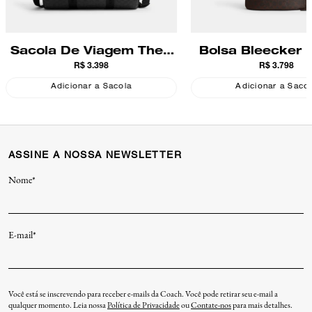
Sacola De Viagem Theo
Bolsa Bleecker 
R$ 3.398
R$ 3.798
Duffle Signature
Signature Co
Jacquard Coach
Adicionar a Sacola
Adicionar a Saco
ASSINE A NOSSA NEWSLETTER
Nome*
E-mail*
Você está se inscrevendo para receber e-mails da Coach. Você pode retirar seu e-mail a
qualquer momento. Leia nossa
Política de Privacidade
ou
Contate-nos
para mais detalhes.