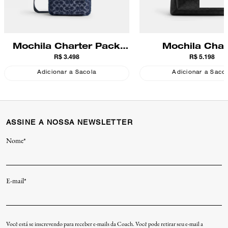
Mochila Charter Pack
Mochila Char
R$ 3.498
R$ 5.198
Signature Denim Coach
Signature Co
Adicionar a Sacola
Adicionar a Saco
ASSINE A NOSSA NEWSLETTER
Nome*
E-mail*
Você está se inscrevendo para receber e-mails da Coach. Você pode retirar seu e-mail a