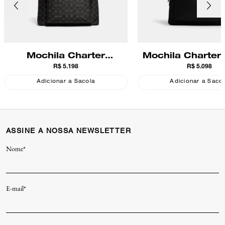
Mochila Charter
Mochila Charter
R$ 5.198
R$ 5.098
Backpack In Signature
Jacquard Coach
Adicionar a Sacola
Adicionar a Saco
ASSINE A NOSSA NEWSLETTER
Nome*
E-mail*