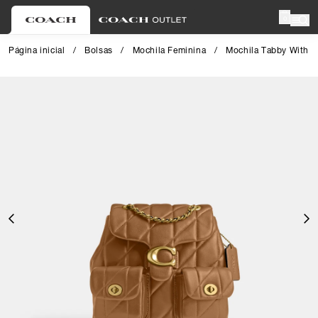
0
Página inicial
/
Bolsas
/
Mochila Feminina
/
Mochila Tabby With Q
Close