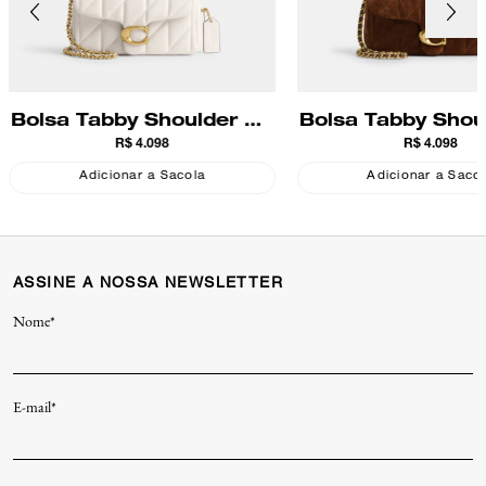
Bolsa Tabby Shoulder 20
Bolsa Tabby Shou
R$ 4.098
R$ 4.098
With Quilting Coach
With Quilting 
Coach
Adicionar a Sacola
Adicionar a Saco
ASSINE A NOSSA NEWSLETTER
Nome*
E-mail*