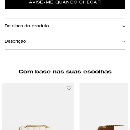
AVISE-ME QUANDO CHEGAR
Detalhes do produto
Caramelo
Cor
Descrição
Uma versão moderna de um design Coach dos anos 70, nossa versátil mochila
Tabby é um estilo híbrido que pode ser facilmente convertido de mochila em
crossbody ou bolsa de ombro. Feito de couro Napa macio e acolchoado, o
modelo compacto tem bolsos frontais convenientes detalhados com nossos
Com base nas suas escolhas
icônicos fechos Turnlock e alças traseiras ajustáveis de couro e corrente que se
convertem em uma alça crossbody. É finalizado com nosso hardware
Signature para um toque tradicional.