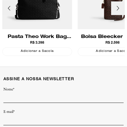
Pasta Theo Work Bag
Bolsa Bleecker 
R$ 3.398
R$ 2.598
Signature Jacquard
21 Signature 
Coach
Adicionar a Sacola
Adicionar a Saco
ASSINE A NOSSA NEWSLETTER
Nome*
E-mail*