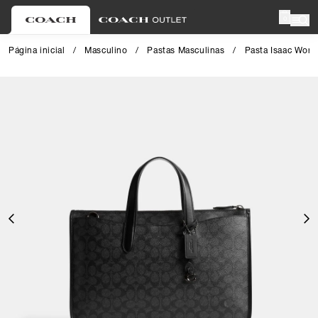
0
Página inicial
/
Masculino
/
Pastas Masculinas
/
Pasta Isaac Work
Close