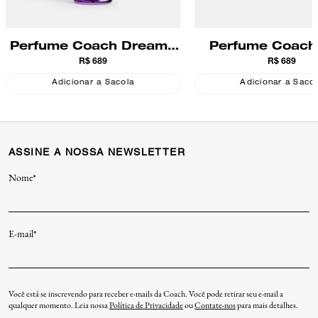
Perfume Coach Dreams
Perfume Coach
R$ 689
R$ 689
Moonlight Edp
Edp
Adicionar a Sacola
Adicionar a Saco
ASSINE A NOSSA NEWSLETTER
Nome*
E-mail*
Você está se inscrevendo para receber e-mails da Coach. Você pode retirar seu e-mail a
qualquer momento. Leia nossa
Política de Privacidade
ou
Contate-nos
para mais detalhes.