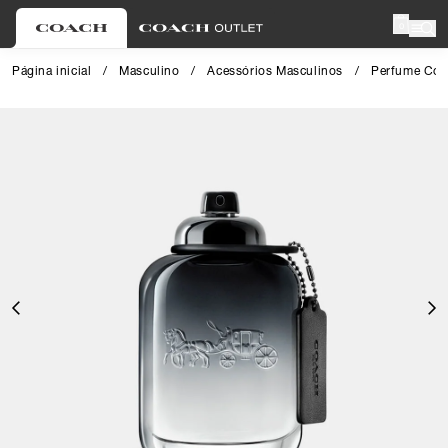
0
Página inicial
/
Masculino
/
Acessórios Masculinos
/
Perfume Coa
Close