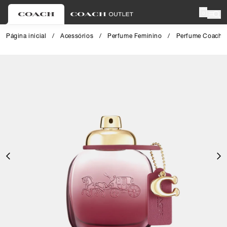
0
Página inicial
/
Acessórios
/
Perfume Feminino
/
Perfume Coach W
Close