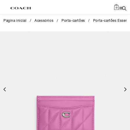
0
Página inicial
/
Acessórios
/
Porta-cartões
/
Porta-cartões Essenti
Close