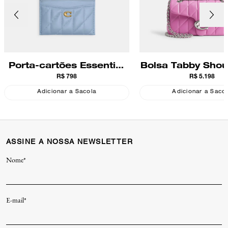
Porta-cartões Essential
Bolsa Tabby Shou
R$ 798
R$ 5.198
Pillow Quilting Coach
With Pillow Qui
Coach
Adicionar a Sacola
Adicionar a Saco
ASSINE A NOSSA NEWSLETTER
Nome*
E-mail*