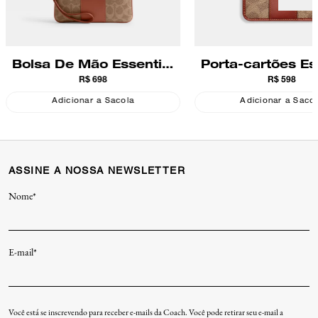
Bolsa De Mão Essential
Porta-cartões Es
R$ 698
R$ 598
Small Wristlet Signature
Mini Id Signatur
Coach
Adicionar a Sacola
Adicionar a Saco
ASSINE A NOSSA NEWSLETTER
Nome*
E-mail*
Você está se inscrevendo para receber e-mails da Coach. Você pode retirar seu e-mail a