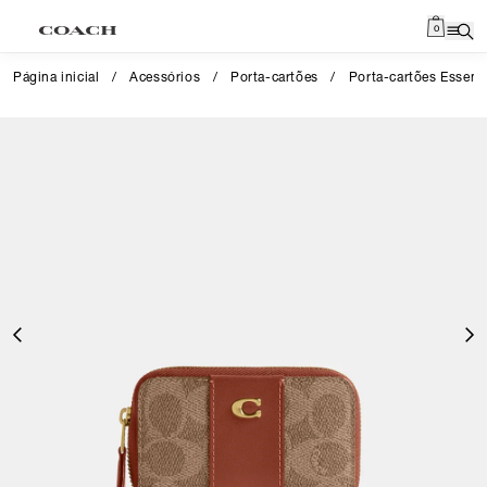
0
Página inicial
/
Acessórios
/
Porta-cartões
/
Porta-cartões Essent
Close