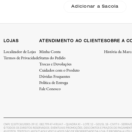
Adicionar a Sacola
Adicionar a Sacola
LOJAS
ATENDIMENTO AO CLIENTE
SOBRE A C
Localizador de Lojas
Minha Conta
História da Marc
Termos de Privacidade
Status do Pedido
Trocas e Devoluções
Cuidados com o Produto
Dúvidas Frequentes
Política de Entrega
Fale Conosco
CNPJ 12.879.361/0001-39 I.E.: 082.799.47-4 RUA F – QUADRA XI – LOTE 12 – G01/SL 18 - CIVIT II - SERRA/
© TODOS OS DIREITOS RESERVADOS. EVENTUAIS PROMOÇÕES, DESCONTOS E PRAZOS DE PAGAMENTO
AS FOTOS, TEXTOS E LAYOUT AQUI VEICULADOS SÃO DE PROPRIEDADE DA LOJA. É PROIBIDA A UTI