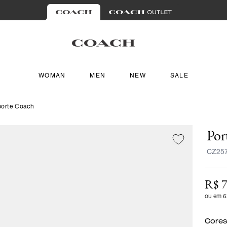
WOMAN
MEN
NEW
SALE
porte Coach
Por
CZ25
R$ 7
ou em 6
Cores