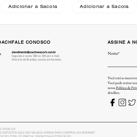
Adicionar a Sacola
Adicionar a Sacola
OACH
FALE CONOSCO
ASSINE A 
atendimento@coachnewyork.com.br
Nome*
a
Segunda à sexta: 08h às 18h por e-mail.
(Horário de Brasília), exceto em feriados.
Você está se inscrev
Você pode retirar se
nossa
Política de Pri
detalhes.
ES 29168-124
 EXPOSTOS AQUI SÃO VÁLIDOS APENAS PARA COMPRAS VIA INTERNET.
LIZAÇÃO TOTAL OU PARCIAL SEM NOSSA AUTORIZAÇÃO.