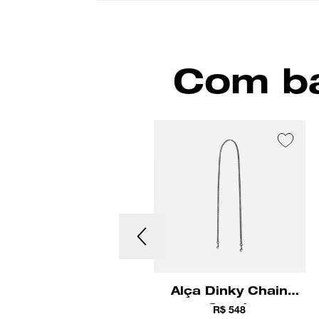
Com ba
Alça De Corrente
Alça Dinky Chain
Dinky Coach
Coach
R$ 548
R$ 548