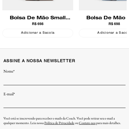
Bolsa De Mão Small
Bolsa De Mão 
R$ 698
R$ 698
Wristlet Coach
Wristlet Coa
Adicionar a Sacola
Adicionar a Saco
ASSINE A NOSSA NEWSLETTER
Nome*
E-mail*
Você está se inscrevendo para receber e-mails da Coach. Você pode retirar seu e-mail a
qualquer momento. Leia nossa
Política de Privacidade
ou
Contate-nos
para mais detalhes.