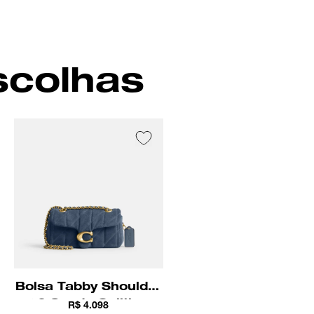
Fecho de pressão
amento
Bolsos internos multifuncionais e com
artimentos
zíper
Preto
scolhas
Bolsa Tabby Shoulder
20 Suede Quilting
R$ 4.098