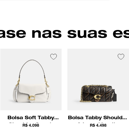
Fech
Comp
Cor
se nas suas e
Bolsa Soft Tabby
Bolsa Tabby Shoulder
Shoulder Coach
20 Loved Leather
R$ 4.098
R$ 4.498