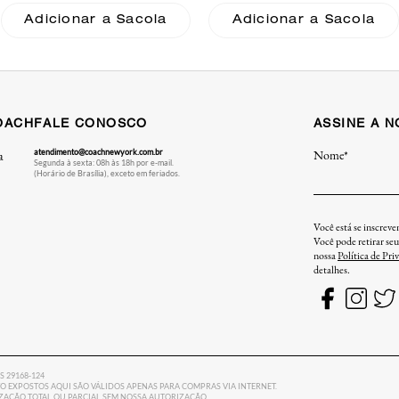
With Quilting Coach
Adicionar a Sacola
Adicionar a Sacola
OACH
FALE CONOSCO
ASSINE A 
atendimento@coachnewyork.com.br
Nome*
a
Segunda à sexta: 08h às 18h por e-mail.
(Horário de Brasília), exceto em feriados.
Você está se inscrev
Você pode retirar se
nossa
Política de Pri
detalhes.
ES 29168-124
 EXPOSTOS AQUI SÃO VÁLIDOS APENAS PARA COMPRAS VIA INTERNET.
LIZAÇÃO TOTAL OU PARCIAL SEM NOSSA AUTORIZAÇÃO.