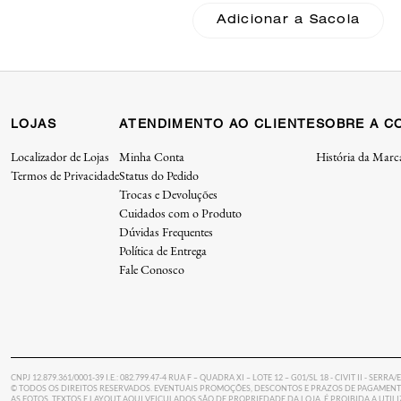
Coach
Adicionar a Sacola
LOJAS
ATENDIMENTO AO CLIENTE
SOBRE A C
Localizador de Lojas
Minha Conta
História da Marc
Termos de Privacidade
Status do Pedido
Trocas e Devoluções
Cuidados com o Produto
Dúvidas Frequentes
Política de Entrega
Fale Conosco
CNPJ 12.879.361/0001-39 I.E.: 082.799.47-4 RUA F – QUADRA XI – LOTE 12 – G01/SL 18 - CIVIT II - SERRA/
© TODOS OS DIREITOS RESERVADOS. EVENTUAIS PROMOÇÕES, DESCONTOS E PRAZOS DE PAGAMENTO
AS FOTOS, TEXTOS E LAYOUT AQUI VEICULADOS SÃO DE PROPRIEDADE DA LOJA. É PROIBIDA A UTI