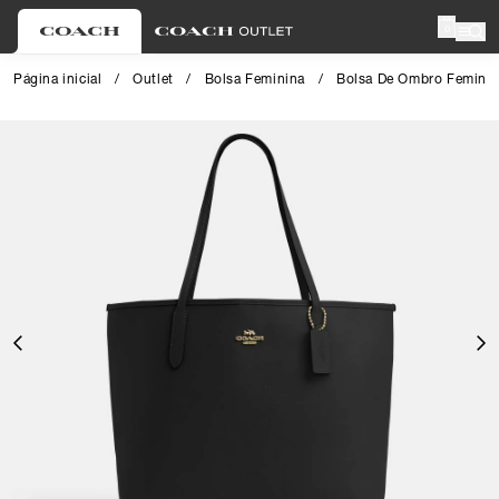
0
Página inicial
/
Outlet
/
Bolsa Feminina
/
Bolsa De Ombro Femini
Close