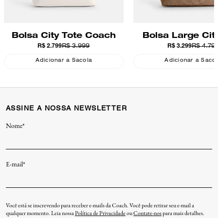
Bolsa City Tote Coach
Bolsa Large Cit
R$ 2.799
R$ 3.999
R$ 3.299
R$ 4.79
Maxi Signature
Adicionar a Sacola
Adicionar a Saco
ASSINE A NOSSA NEWSLETTER
Nome*
E-mail*
Você está se inscrevendo para receber e-mails da Coach. Você pode retirar seu e-mail a
qualquer momento. Leia nossa
Política de Privacidade
ou
Contate-nos
para mais detalhes.