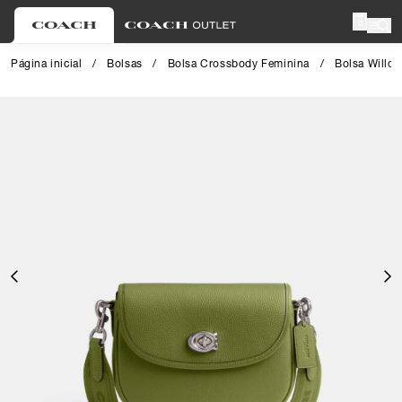
0
Página inicial
/
Bolsas
/
Bolsa Crossbody Feminina
/
Bolsa Willo
Close