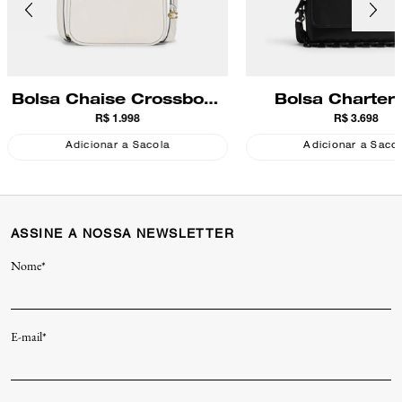
Bolsa Chaise Crossbody
Bolsa Charter 
R$ 1.998
R$ 3.698
Coach
Crossbody 24 
Adicionar a Sacola
Adicionar a Saco
ASSINE A NOSSA NEWSLETTER
Nome*
E-mail*