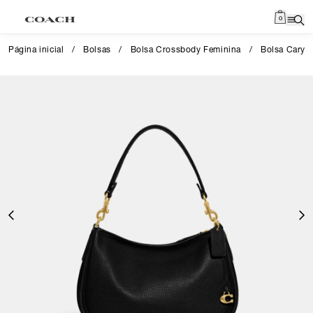
0
Página inicial
/
Bolsas
/
Bolsa Crossbody Feminina
/
Bolsa Cary 
Close