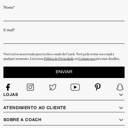
Nome*
E-mail*
Você está se inscrevendo para receber e-mails da Coach. Você pode retirar seu e-mail a
qualquer momento. Leia nossa
Política de Privacidade
ou
Contate-nos
para mais detalhes.
ENVIAR
LOJAS
Localizador de Lojas
ATENDIMENTO AO CLIENTE
Termos de Privacidade
Minha Conta
SOBRE A COACH
Status do Pedido