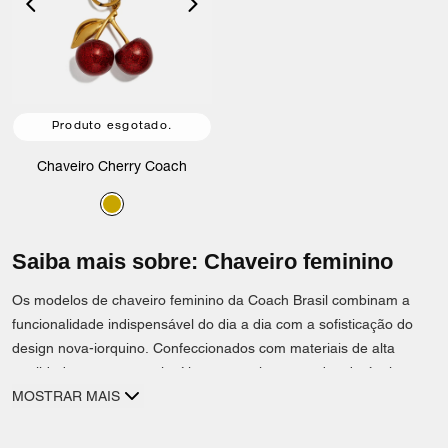
Produto esgotado.
Chaveiro Cherry Coach
Saiba mais sobre: Chaveiro feminino
Os modelos de chaveiro feminino da Coach Brasil combinam a
funcionalidade indispensável do dia a dia com a sofisticação do
design nova-iorquino. Confeccionados com materiais de alta
qualidade, como couro legítimo e metais escovados duráveis,
esses
MOSTRAR MAIS
acessórios
refinados servem tanto para organizar suas
chaves quanto para personalizar bolsas clássicas. São excelentes
opções de presentes de luxo acessível que carregam o legado