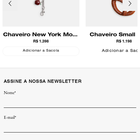
Chaveiro New York Motif
Chaveiro Small P
R$ 1.398
R$ 1.198
Chain Coach
Coach
Adicionar a Sac
Adicionar a Sacola
ASSINE A NOSSA NEWSLETTER
Nome*
E-mail*