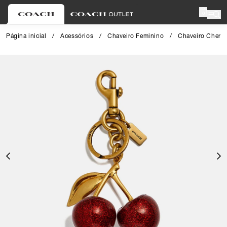
0
Página inicial
/
Acessórios
/
Chaveiro Feminino
/
Chaveiro Cherr
Close